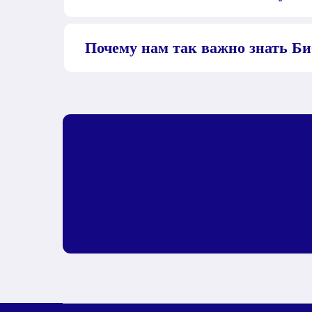
Почему нам так важно знать Би
О 
Пут
Пу
Во