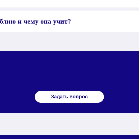
блию и чему она учит?
Задать вопрос
школе 17:17
Новости
ь к мечте
Контакты
теводная звезда
Политика конфиденциальности
Согласие на обработку
прос/ответ
персональных данных