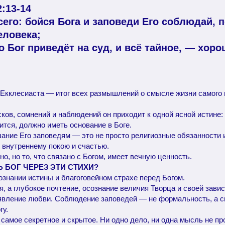
:13-14
его: бойся Бога и заповеди Его соблюдай, п
еловека;
о Бог приведёт на суд, и всё тайное, — хоро
 Екклесиаста — итог всех размышлений о смысле жизни самого 
ов, сомнений и наблюдений он приходит к одной ясной истине: 
ится, должно иметь основание в Боге.
ание Его заповедям — это не просто религиозные обязанности и 
 внутреннему покою и счастью.
о, но то, что связано с Богом, имеет вечную ценность.
Ь БОГ ЧЕРЕЗ ЭТИ СТИХИ?
ознании истины и благоговейном страхе перед Богом.
я, а глубокое почтение, осознание величия Творца и своей завис
явление любви. Соблюдение заповедей — не формальность, а 
гу.
е самое секретное и скрытое. Ни одно дело, ни одна мысль не пр