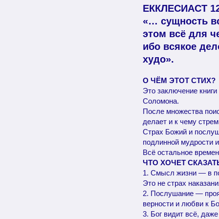
ЕККЛЕСИАСТ 12
«… сущность вс
этом всё для ч
ибо всякое дел
худо».
О ЧЁМ ЭТОТ СТИХ?
Это заключение книги
Соломона.
После множества поиск
делает и к чему стрем
Страх Божий и послуш
подлинной мудрости и
Всё остальное временн
ЧТО ХОЧЕТ СКАЗАТ
1. Смысл жизни — в п
Это не страх наказани
2. Послушание — про
верности и любви к Бо
3. Бог видит всё, даж