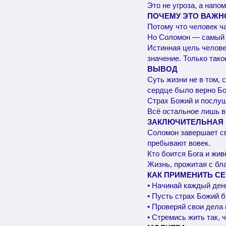
Это не угроза, а напо
ПОЧЕМУ ЭТО ВАЖН
Потому что человек ча
Но Соломон — самый м
Истинная цель челове
значение. Только так
ВЫВОД
Суть жизни не в том, 
сердце было верно Бо
Страх Божий и послуша
Всё остальное лишь 
ЗАКЛЮЧИТЕЛЬНАЯ
Соломон завершает св
пребывают вовек.
Кто боится Бога и жив
Жизнь, прожитая с бл
КАК ПРИМЕНИТЬ С
• Начинай каждый день
• Пусть страх Божий б
• Проверяй свои дела
• Стремись жить так, 