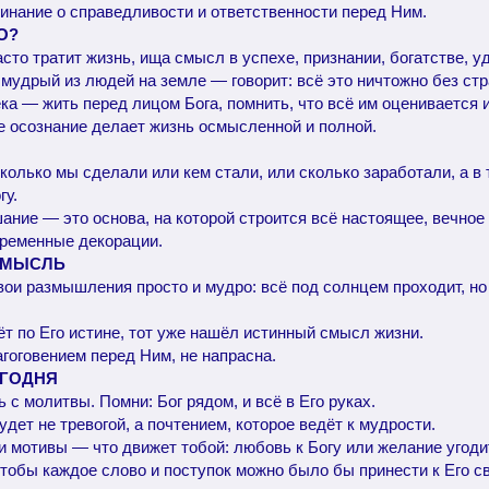
минание о справедливости и ответственности перед Ним.
О?
сто тратит жизнь, ища смысл в успехе, признании, богатстве, у
удрый из людей на земле — говорит: всё это ничтожно без стр
ка — жить перед лицом Бога, помнить, что всё им оценивается 
ое осознание делает жизнь осмысленной и полной.
сколько мы сделали или кем стали, или сколько заработали, а в
гу.
ние — это основа, на которой строится всё настоящее, вечное 
временные декорации.
 МЫСЛЬ
ои размышления просто и мудро: всё под солнцем проходит, но 
ёт по Его истине, тот уже нашёл истинный смысл жизни.
агоговением перед Ним, не напрасна.
ЕГОДНЯ
 с молитвы. Помни: Бог рядом, и всё в Его руках.
удет не тревогой, а почтением, которое ведёт к мудрости.
 и мотивы — что движет тобой: любовь к Богу или желание угод
чтобы каждое слово и поступок можно было бы принести к Его с