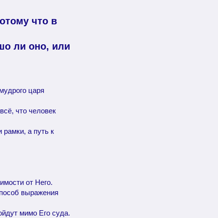
отому что в
шо ли оно, или
мудрого царя
всё, что человек
рамки, а путь к
имости от Него.
способ выражения
ойдут мимо Его суда.