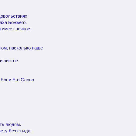
довольствиях.
аха Божьего.
и имеет вечное
 том, насколько наше
и чистое.
Бог и Его Слово
ить людям.
вету без стыда.