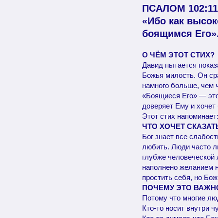
ПСАЛОМ 102:11
«Ибо как высок
боящимся Его»
О ЧЁМ ЭТОТ СТИХ?
Давид пытается показ
Божья милость. Он ср
намного больше, чем 
«Боящиеся Его» — это 
доверяет Ему и хочет
Этот стих напоминает:
ЧТО ХОЧЕТ СКАЗАТ
Бог знает все слабос
любить. Люди часто л
глубже человеческой л
наполнено желанием не
простить себя, но Бо
ПОЧЕМУ ЭТО ВАЖН
Потому что многие лю
Кто-то носит внутри ч