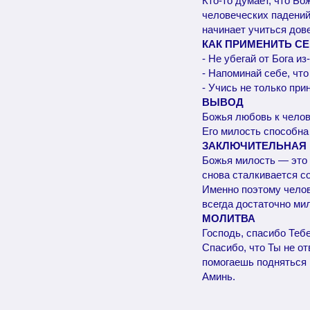
Кто-то думает, что Б
человеческих падений.
начинает учиться дов
КАК ПРИМЕНИТЬ С
- Не убегай от Бога и
- Напоминай себе, что
- Учись не только при
ВЫВОД
Божья любовь к челов
Его милость способна
ЗАКЛЮЧИТЕЛЬНАЯ
Божья милость — это б
снова сталкивается с
Именно поэтому челове
всегда достаточно мил
МОЛИТВА
Господь, спасибо Теб
Спасибо, что Ты не от
помогаешь подняться 
Аминь.