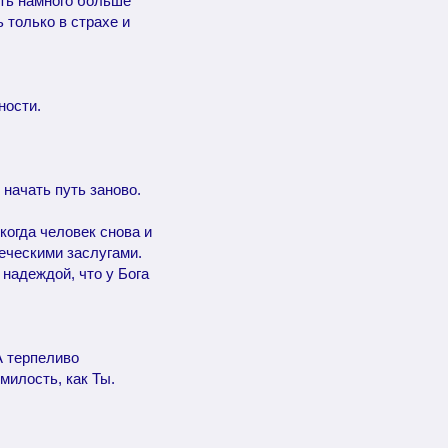
сть намного больше
 только в страхе и
ности.
начать путь заново.
когда человек снова и
еческими заслугами.
 надеждой, что у Бога
А терпеливо
милость, как Ты.