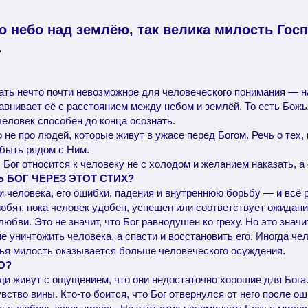
о небо над землёю, так велика милость Госп
.
ать нечто почти невозможное для человеческого понимания — н
авнивает её с расстоянием между небом и землёй. То есть Бож
человек способен до конца осознать.
не про людей, которые живут в ужасе перед Богом. Речь о тех, 
 быть рядом с Ним.
 Бог относится к человеку не с холодом и желанием наказать, а
Ь БОГ ЧЕРЕЗ ЭТОТ СТИХ?
ти человека, его ошибки, падения и внутреннюю борьбу — и всё
юбят, пока человек удобен, успешен или соответствует ожидан
юбви. Это не значит, что Бог равнодушен ко греху. Но это значит
 уничтожить человека, а спасти и восстановить его. Иногда че
жья милость оказывается больше человеческого осуждения.
О?
ди живут с ощущением, что они недостаточно хорошие для Бога
увство вины. Кто-то боится, что Бог отвернулся от него после ош