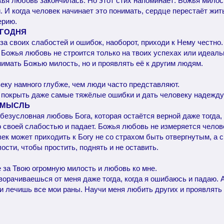
ожья любовь закончилась. Но этот стих напоминает: Божья мило
 И когда человек начинает это понимать, сердце перестаёт жить
ерию.
ЕГОДНЯ
з-за своих слабостей и ошибок, наоборот, приходи к Нему честно.
 Божья любовь не строится только на твоих успехах или идеаль
нимать Божью милость, но и проявлять её к другим людям.
еку намного глубже, чем люди часто представляют.
 покрыть даже самые тяжёлые ошибки и дать человеку надежду 
 МЫСЛЬ
езусловная любовь Бога, которая остаётся верной даже тогда, 
о своей слабостью и падает. Божья любовь не измеряется челов
к может приходить к Богу не со страхом быть отвергнутым, а с
ости, чтобы простить, поднять и не оставить.
е за Твою огромную милость и любовь ко мне.
ворачиваешься от меня даже тогда, когда я ошибаюсь и падаю. 
и лечишь все мои раны. Научи меня любить других и проявлять 