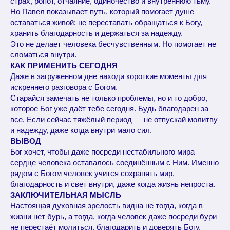
страх, ропот, отчаяние, одиночество и внутреннюю тьму.
Но Павел показывает путь, который помогает душе
оставаться живой: не переставать обращаться к Богу,
хранить благодарность и держаться за надежду.
Это не делает человека бесчувственным. Но помогает не
сломаться внутри.
КАК ПРИМЕНИТЬ СЕГОДНЯ
Даже в загруженном дне находи короткие моменты для
искреннего разговора с Богом.
Старайся замечать не только проблемы, но и то добро,
которое Бог уже даёт тебе сегодня. Будь благодарен за
все. Если сейчас тяжёлый период — не отпускай молитву
и надежду, даже когда внутри мало сил.
ВЫВОД
Бог хочет, чтобы даже посреди нестабильного мира
сердце человека оставалось соединённым с Ним. Именно
рядом с Богом человек учится сохранять мир,
благодарность и свет внутри, даже когда жизнь непроста.
ЗАКЛЮЧИТЕЛЬНАЯ МЫСЛЬ
Настоящая духовная зрелость видна не тогда, когда в
жизни нет бурь, а тогда, когда человек даже посреди бури
не перестаёт молиться, благодарить и доверять Богу.