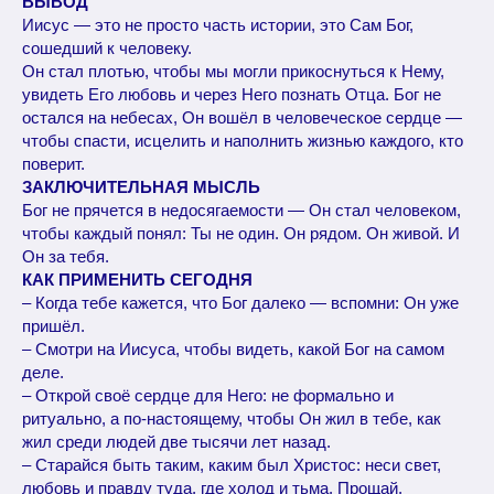
ВЫВОД
Иисус — это не просто часть истории, это Сам Бог,
сошедший к человеку.
Он стал плотью, чтобы мы могли прикоснуться к Нему,
увидеть Его любовь и через Него познать Отца. Бог не
остался на небесах, Он вошёл в человеческое сердце —
чтобы спасти, исцелить и наполнить жизнью каждого, кто
поверит.
ЗАКЛЮЧИТЕЛЬНАЯ МЫСЛЬ
Бог не прячется в недосягаемости — Он стал человеком,
чтобы каждый понял: Ты не один. Он рядом. Он живой. И
Он за тебя.
КАК ПРИМЕНИТЬ СЕГОДНЯ
– Когда тебе кажется, что Бог далеко — вспомни: Он уже
пришёл.
– Смотри на Иисуса, чтобы видеть, какой Бог на самом
деле.
– Открой своё сердце для Него: не формально и
ритуально, а по-настоящему, чтобы Он жил в тебе, как
жил среди людей две тысячи лет назад.
– Старайся быть таким, каким был Христос: неси свет,
любовь и правду туда, где холод и тьма. Прощай,