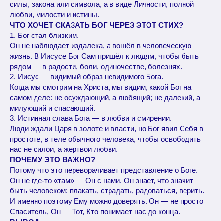
силы, закона или символа, а в виде Личности, полной
любви, милости и истины.
ЧТО ХОЧЕТ СКАЗАТЬ БОГ ЧЕРЕЗ ЭТОТ СТИХ?
1. Бог стал близким.
Он не наблюдает издалека, а вошёл в человеческую
жизнь. В Иисусе Бог Сам пришёл к людям, чтобы быть
рядом — в радости, боли, одиночестве, болезнях.
2. Иисус — видимый образ невидимого Бога.
Когда мы смотрим на Христа, мы видим, какой Бог на
самом деле: не осуждающий, а любящий; не далекий, а
милующий и спасающий.
3. Истинная слава Бога — в любви и смирении.
Люди ждали Царя в золоте и власти, но Бог явил Себя в
простоте, в теле обычного человека, чтобы освободить
нас не силой, а жертвой любви.
ПОЧЕМУ ЭТО ВАЖНО?
Потому что это переворачивает представление о Боге.
Он не где-то «там» — Он с нами. Он знает, что значит
быть человеком: плакать, страдать, радоваться, верить.
И именно поэтому Ему можно доверять. Он — не просто
Спаситель, Он — Тот, Кто понимает нас до конца.