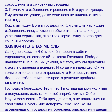
сокрушенным и смиренным сердцем.
3. Помни, что избавление и решение в Его руках: доверь
Ему исход ситуации, даже если пока не видишь ответа.
ВЫВОД
Когда мы ищем Бога в трудностях, Он слышит нас и даёт
избавление, иногда изменяя обстоятельства, а иногда
укрепляя сердце так, что страх теряет силу, а вера дает
крылья и победу.
ЗАКЛЮЧИТЕЛЬНАЯ МЫСЛЬ
Давид не сказал: «Я был силён, верил в себя и
справился», он сказал: «Я взыскал Господа». Победа
начинается не с наших усилий, а с того, что мы приходим
к Богу в смирении и доверии. И когда мы ищем Его, Он не
только отвечает, но и открывает, что Его присутствие —
большее избавление, чем просто решение проблемы.
МОЛИТВА
Господь, я благодарю Тебя, что Ты слышишь мои молитвы
и допускаешь испытания, чтобы приблизить к Себе.
Научи меня искать Тебя прежде всего, а не полагаться на
свои силы. Помоги мне доверять Тебе. Только Ты
избавляешь от трудностей, болезней, опасностей и даешь