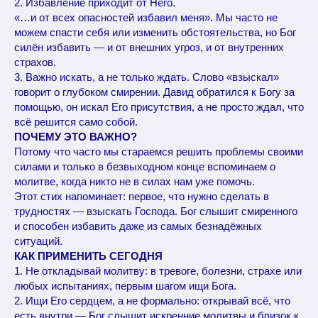
2. Избавление приходит от Него.
«…и от всех опасностей избавил меня». Мы часто не
можем спасти себя или изменить обстоятельства, но Бог
силён избавить — и от внешних угроз, и от внутренних
страхов.
3. Важно искать, а не только ждать. Слово «взыскал»
говорит о глубоком смирении. Давид обратился к Богу за
помощью, он искал Его присутствия, а не просто ждал, что
всё решится само собой.
ПОЧЕМУ ЭТО ВАЖНО?
Потому что часто мы стараемся решить проблемы своими
силами и только в безвыходном конце вспоминаем о
молитве, когда никто не в силах нам уже помочь.
Этот стих напоминает: первое, что нужно сделать в
трудностях — взыскать Господа. Бог слышит смиренного
и способен избавить даже из самых безнадёжных
ситуаций.
КАК ПРИМЕНИТЬ СЕГОДНЯ
1. Не откладывай молитву: в тревоге, болезни, страхе или
любых испытаниях, первым шагом ищи Бога.
2. Ищи Его сердцем, а не формально: открывай всё, что
есть внутри — Бог слышит искренние молитвы и близок к