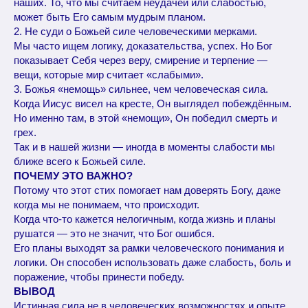
наших. То, что мы считаем неудачей или слабостью,
может быть Его самым мудрым планом.
2. Не суди о Божьей силе человеческими мерками.
Мы часто ищем логику, доказательства, успех. Но Бог
показывает Себя через веру, смирение и терпение —
вещи, которые мир считает «слабыми».
3. Божья «немощь» сильнее, чем человеческая сила.
Когда Иисус висел на кресте, Он выглядел побеждённым.
Но именно там, в этой «немощи», Он победил смерть и
грех.
Так и в нашей жизни — иногда в моменты слабости мы
ближе всего к Божьей силе.
ПОЧЕМУ ЭТО ВАЖНО?
Потому что этот стих помогает нам доверять Богу, даже
когда мы не понимаем, что происходит.
Когда что-то кажется нелогичным, когда жизнь и планы
рушатся — это не значит, что Бог ошибся.
Его планы выходят за рамки человеческого понимания и
логики. Он способен использовать даже слабость, боль и
поражение, чтобы принести победу.
ВЫВОД
Истинная сила не в человеческих возможностях и опыте,