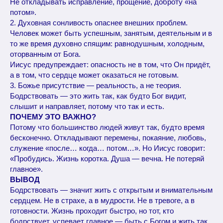
Не откладывать исправление, прощение, доброту «на
потом».
2. Духовная сонливость опаснее внешних проблем.
Человек может быть успешным, занятым, деятельным и в
то же время духовно спящим: равнодушным, холодным,
оторванным от Бога.
Иисус предупреждает: опасность не в том, что Он придёт,
а в том, что сердце может оказаться не готовым.
3. Божье присутствие — реальность, а не теория.
Бодрствовать — это жить так, как будто Бог видит,
слышит и направляет, потому что так и есть.
ПОЧЕМУ ЭТО ВАЖНО?
Потому что большинство людей живут так, будто время
бесконечно. Откладывают перемены, покаяние, любовь,
служение «после… когда… потом…». Но Иисус говорит:
«Пробудись. Жизнь коротка. Душа — вечна. Не потеряй
главное».
ВЫВОД
Бодрствовать — значит жить с открытым и внимательным
сердцем. Не в страхе, а в мудрости. Не в тревоге, а в
готовности. Жизнь проходит быстро, но тот, кто
бодрствует, успевает главное — быть с Богом и жить так,