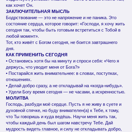
как хочет Он.
ЗАКЛЮЧИТЕЛЬНАЯ МЫСЛЬ
Бодрствование — это не напряжение и не паника. Это
состояние сердца, которое говорит: «Господи, я хочу жить
сегодня так, чтобы быть готовым встретиться с Тобой в
любой момент».
Тот, кто живёт с Богом сегодня, не боится завтрашнего
дня.
КАК ПРИМЕНИТЬ СЕГОДНЯ
• Остановись хотя бы на минуту и спроси себя: «Чего я
держусь, что уводит меня от Бога?»
• Постарайся жить внимательнее: в словах, поступках,
отношениях.
• Делай добро сразу, а не откладывай на «когда-нибудь».
• Удели Богу время сегодня — не часами, а искренностью.
МОЛИТВА
Господь, разбуди моё сердце. Пусть я не живу в суете и
духовной спячке, но буду внимателен(а) к Тебе, к тому,
что Ты говоришь и куда ведёшь. Научи меня жить так,
чтобы каждый день был шагом навстречу Тебе. Дай
мудрость видеть главное, и силу не откладывать добро,