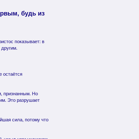
ервым, будь из
ристос показывает: в
 другим.
ре остаётся
, признанным. Но
им. Это разрушает
йшая сила, потому что