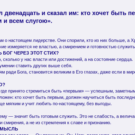
ал двенадцать и сказал им: кто хочет быть п
 и всем слугою».
м о настоящем лидерстве. Они спорили, кто из них больше, а Х
ие измеряется не властью, а смирением и готовностью служить
Ь БОГ ЧЕРЕЗ ЭТОТ СТИХ?
то, сколько у нас власти или достижений, а на состояние сердца.
 умении ставить других выше себя.
дям ради Бога, становится великим в Его глазах, даже если в ми
О?
 где принято стремиться быть «первым» — успешным, заметным
ложен: кто хочет быть первым, должен научиться быть последн
це мягким и учит любить по-настоящему, без выгоды.
му — значит быть готовым служить. Это не слабость, а велича
и смирения, а не из стремления к славе и признанию.
 МЫСЛЬ