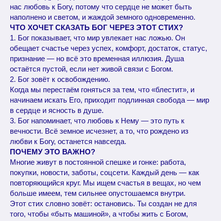
нас любовь к Богу, потому что сердце не может быть
наполнено и светом, и жаждой земного одновременно.
ЧТО ХОЧЕТ СКАЗАТЬ БОГ ЧЕРЕЗ ЭТОТ СТИХ?
1. Бог показывает, что мир увлекает нас ложью. Он
обещает счастье через успех, комфорт, достаток, статус,
признание — но всё это временная иллюзия. Душа
остаётся пустой, если нет живой связи с Богом.
2. Бог зовёт к освобождению.
Когда мы перестаём гоняться за тем, что «блестит», и
начинаем искать Его, приходит подлинная свобода — мир
в сердце и ясность в душе.
3. Бог напоминает, что любовь к Нему — это путь к
вечности. Всё земное исчезнет, а то, что рождено из
любви к Богу, останется навсегда.
ПОЧЕМУ ЭТО ВАЖНО?
Многие живут в постоянной спешке и гонке: работа,
покупки, новости, заботы, соцсети. Каждый день — как
повторяющийся круг. Мы ищем счастья в вещах, но чем
больше имеем, тем сильнее опустошаемся внутри.
Этот стих словно зовёт: остановись. Ты создан не для
того, чтобы «быть машиной», а чтобы жить с Богом,