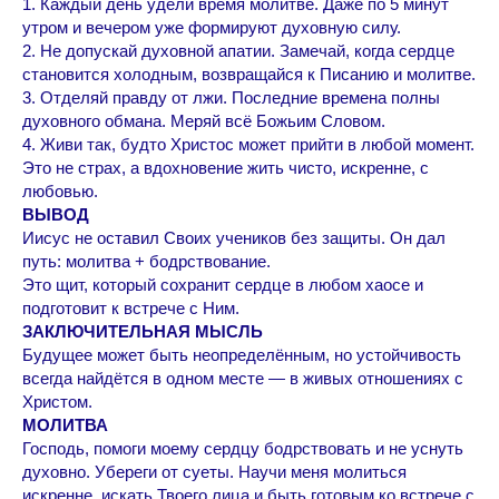
1. Каждый день удели время молитве. Даже по 5 минут
утром и вечером уже формируют духовную силу.
2. Не допускай духовной апатии. Замечай, когда сердце
становится холодным, возвращайся к Писанию и молитве.
3. Отделяй правду от лжи. Последние времена полны
духовного обмана. Меряй всё Божьим Словом.
4. Живи так, будто Христос может прийти в любой момент.
Это не страх, а вдохновение жить чисто, искренне, с
любовью.
ВЫВОД
Иисус не оставил Своих учеников без защиты. Он дал
путь: молитва + бодрствование.
Это щит, который сохранит сердце в любом хаосе и
подготовит к встрече с Ним.
ЗАКЛЮЧИТЕЛЬНАЯ МЫСЛЬ
Будущее может быть неопределённым, но устойчивость
всегда найдётся в одном месте — в живых отношениях с
Христом.
МОЛИТВА
Господь, помоги моему сердцу бодрствовать и не уснуть
духовно. Убереги от суеты. Научи меня молиться
искренне, искать Твоего лица и быть готовым ко встрече с