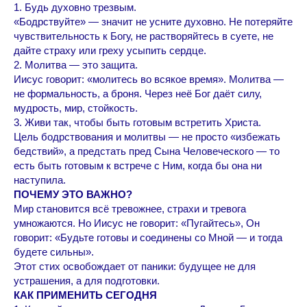
1. Будь духовно трезвым.
«Бодрствуйте» — значит не усните духовно. Не потеряйте
чувствительность к Богу, не растворяйтесь в суете, не
дайте страху или греху усыпить сердце.
2. Молитва — это защита.
Иисус говорит: «молитесь во всякое время». Молитва —
не формальность, а броня. Через неё Бог даёт силу,
мудрость, мир, стойкость.
3. Живи так, чтобы быть готовым встретить Христа.
Цель бодрствования и молитвы — не просто «избежать
бедствий», а предстать пред Сына Человеческого — то
есть быть готовым к встрече с Ним, когда бы она ни
наступила.
ПОЧЕМУ ЭТО ВАЖНО?
Мир становится всё тревожнее, страхи и тревога
умножаются. Но Иисус не говорит: «Пугайтесь», Он
говорит: «Будьте готовы и соединены со Мной — и тогда
будете сильны».
Этот стих освобождает от паники: будущее не для
устрашения, а для подготовки.
КАК ПРИМЕНИТЬ СЕГОДНЯ