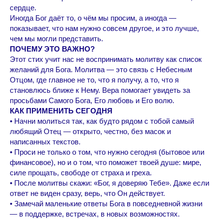
сердце.
Иногда Бог даёт то, о чём мы просим, а иногда —
показывает, что нам нужно совсем другое, и это лучше,
чем мы могли представить.
ПОЧЕМУ ЭТО ВАЖНО?
Этот стих учит нас не воспринимать молитву как список
желаний для Бога. Молитва — это связь с Небесным
Отцом, где главное не то, что я получу, а то, что я
становлюсь ближе к Нему. Вера помогает увидеть за
просьбами Самого Бога, Его любовь и Его волю.
КАК ПРИМЕНИТЬ СЕГОДНЯ
• Начни молиться так, как будто рядом с тобой самый
любящий Отец — открыто, честно, без масок и
написанных текстов.
• Проси не только о том, что нужно сегодня (бытовое или
финансовое), но и о том, что поможет твоей душе: мире,
силе прощать, свободе от страха и греха.
• После молитвы скажи: «Бог, я доверяю Тебе». Даже если
ответ не виден сразу, верь, что Он действует.
• Замечай маленькие ответы Бога в повседневной жизни
— в поддержке, встречах, в новых возможностях.