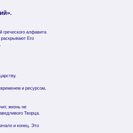
ий».
й греческого алфавита
а раскрывают Его
.
царству.
 временем и ресурсом,
чит, жизнь не
раведливого Творца.
начало и конец. Это