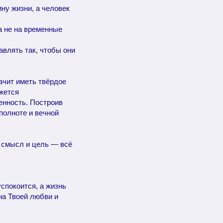
ину жизни, а человек
а не на временные
авлять так, чтобы они
начит иметь твёрдое
ажется
енность. Построив
 полноте и вечной
, смысл и цель — всё
успокоится, а жизнь
 на Твоей любви и