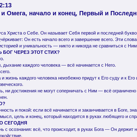
2:13
и Омега, начало и конец, Первый и Последн
са Христа о Себе. Он называет Себя первой и последней букво
чёркивает: Он есть начало всего и завершение всего. Эти слов
историей и уникальность — никто и никогда не сравниться с Ним
Ь БОГ ЧЕРЕЗ ЭТОТ СТИХ?
о.
я, дыхание каждого человека — всё начинается с Него.
сего.
и жизнь каждого человека неизбежно придут к Его суду и к Его 
овеческого.
ть, ни достижения не могут соперничать с Ним — всё ограничено
чен.
О?
ность и покой: если всё начинается и заканчивается в Боге, зна
смысл, цель и конец, который находится в руках любящего и сп
ТО СЕГОДНЯ
ь с осознания: всё, что происходит, в руках Бога — Он держит 
окойствие.