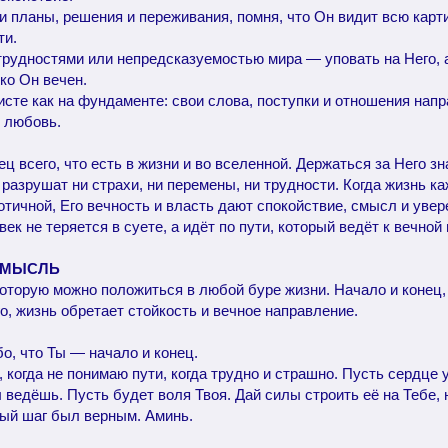
и планы, решения и переживания, помня, что Он видит всю карт
ти.
 трудностями или непредсказуемостью мира — уповать на Него, 
ко Он вечен.
исте как на фундаменте: свои слова, поступки и отношения напр
и любовь.
ц всего, что есть в жизни и во вселенной. Держаться за Него з
 разрушат ни страхи, ни перемены, ни трудности. Когда жизнь к
отичной, Его вечность и власть дают спокойствие, смысл и увер
век не теряется в суете, а идёт по пути, который ведёт к вечной
 МЫСЛЬ
которую можно положиться в любой буре жизни. Начало и конец
о, жизнь обретает стойкость и вечное направление.
о, что Ты — начало и конец.
 когда не понимаю пути, когда трудно и страшно. Пусть сердце 
ы ведёшь. Пусть будет воля Твоя. Дай силы строить её на Тебе,
ый шаг был верным. Аминь.