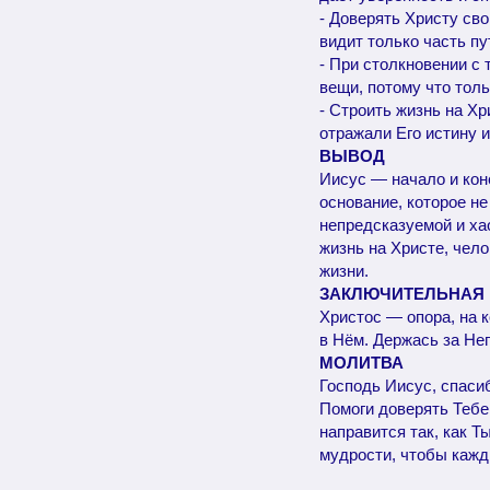
- Доверять Христу сво
видит только часть пу
- При столкновении с
вещи, потому что толь
- Строить жизнь на Хр
отражали Его истину 
ВЫВОД
Иисус — начало и коне
основание, которое не
непредсказуемой и ха
жизнь на Христе, чело
жизни.
ЗАКЛЮЧИТЕЛЬНАЯ
Христос — опора, на 
в Нём. Держась за Нег
МОЛИТВА
Господь Иисус, спасиб
Помоги доверять Тебе,
направится так, как Т
мудрости, чтобы кажд