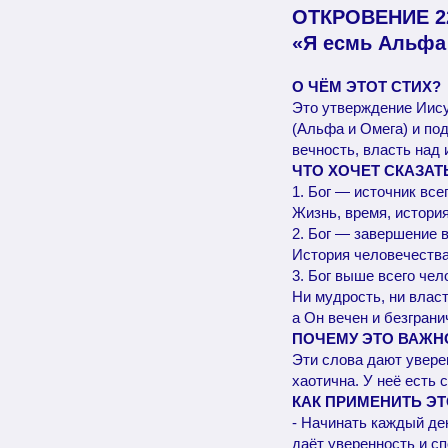
ОТКРОВЕНИЕ 2
«Я есмь Альфа 
О ЧЁМ ЭТОТ СТИХ?
Это утверждение Иису
(Альфа и Омега) и под
вечность, власть над 
ЧТО ХОЧЕТ СКАЗАТ
1. Бог — источник всег
Жизнь, время, истори
2. Бог — завершение в
История человечества 
3. Бог выше всего чел
Ни мудрость, ни влас
а Он вечен и безграни
ПОЧЕМУ ЭТО ВАЖН
Эти слова дают уверен
хаотична. У неё есть 
КАК ПРИМЕНИТЬ Э
- Начинать каждый ден
даёт уверенность и сп